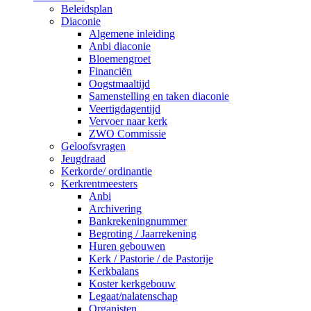
Beleidsplan
Diaconie
Algemene inleiding
Anbi diaconie
Bloemengroet
Financiën
Oogstmaaltijd
Samenstelling en taken diaconie
Veertigdagentijd
Vervoer naar kerk
ZWO Commissie
Geloofsvragen
Jeugdraad
Kerkorde/ ordinantie
Kerkrentmeesters
Anbi
Archivering
Bankrekeningnummer
Begroting / Jaarrekening
Huren gebouwen
Kerk / Pastorie / de Pastorije
Kerkbalans
Koster kerkgebouw
Legaat/nalatenschap
Organisten