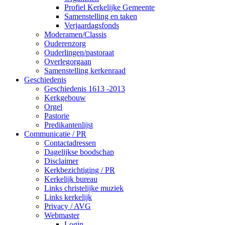
Profiel Kerkelijke Gemeente
Samenstelling en taken
Verjaardagsfonds
Moderamen/Classis
Ouderenzorg
Ouderlingen/pastoraat
Overlegorgaan
Samenstelling kerkenraad
Geschiedenis
Geschiedenis 1613 -2013
Kerkgebouw
Orgel
Pastorie
Predikantenlijst
Communicatie / PR
Contactadressen
Dagelijkse boodschap
Disclaimer
Kerkbezichtiging / PR
Kerkelijk bureau
Links christelijke muziek
Links kerkelijk
Privacy / AVG
Webmaster
Login