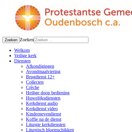
Zoeken
Zoeken
Welkom
Veilige kerk
Diensten
Afkondigingen
Avondmaalviering
Brugdienst 12+
Collecten
Crèche
Heilige doop bediening
Huwelijksdiensten
Kerkdienst audio
Kerkdienst video
Kindernevendienst
Koffie na de dienst
Liturgie kerkdiensten
Liturgisch bloemschikken