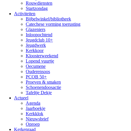
Rouwdiensten
Startzondag
Activiteiten
Bijbelwinkel/bibliotheek
Catechese vorming toerusting
Glazeniers
Inloopochtend
Jeugdclub 10+
Jeugdwerk
Kerkkoor
Kloosterweekend
Lopend vuurtje
Oecumene
Ouderensoos
PCOB 50+
Proeven & smaken
Schoenendoosactie
Tafeltje Dekje
Actueel
Agenda
Jaarboekje
Kerkklok
Nieuwsbrief
Oproep
Kerkenraad