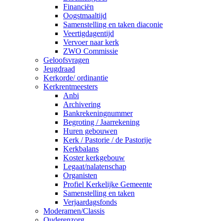
Financiën
Oogstmaaltijd
Samenstelling en taken diaconie
Veertigdagentijd
Vervoer naar kerk
ZWO Commissie
Geloofsvragen
Jeugdraad
Kerkorde/ ordinantie
Kerkrentmeesters
Anbi
Archivering
Bankrekeningnummer
Begroting / Jaarrekening
Huren gebouwen
Kerk / Pastorie / de Pastorije
Kerkbalans
Koster kerkgebouw
Legaat/nalatenschap
Organisten
Profiel Kerkelijke Gemeente
Samenstelling en taken
Verjaardagsfonds
Moderamen/Classis
Ouderenzorg