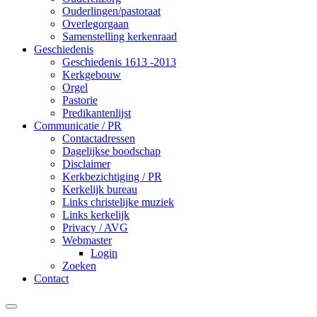
Ouderlingen/pastoraat
Overlegorgaan
Samenstelling kerkenraad
Geschiedenis
Geschiedenis 1613 -2013
Kerkgebouw
Orgel
Pastorie
Predikantenlijst
Communicatie / PR
Contactadressen
Dagelijkse boodschap
Disclaimer
Kerkbezichtiging / PR
Kerkelijk bureau
Links christelijke muziek
Links kerkelijk
Privacy / AVG
Webmaster
Login
Zoeken
Contact