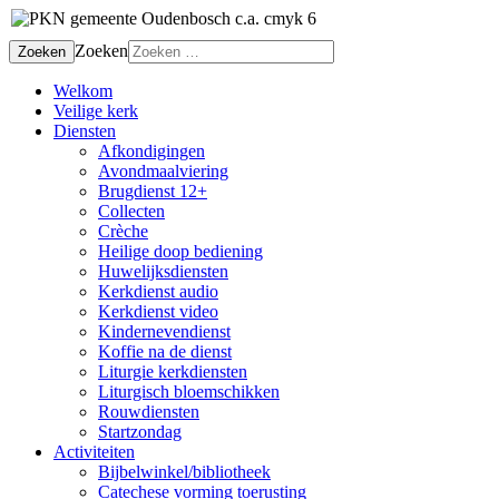
Zoeken
Zoeken
Welkom
Veilige kerk
Diensten
Afkondigingen
Avondmaalviering
Brugdienst 12+
Collecten
Crèche
Heilige doop bediening
Huwelijksdiensten
Kerkdienst audio
Kerkdienst video
Kindernevendienst
Koffie na de dienst
Liturgie kerkdiensten
Liturgisch bloemschikken
Rouwdiensten
Startzondag
Activiteiten
Bijbelwinkel/bibliotheek
Catechese vorming toerusting