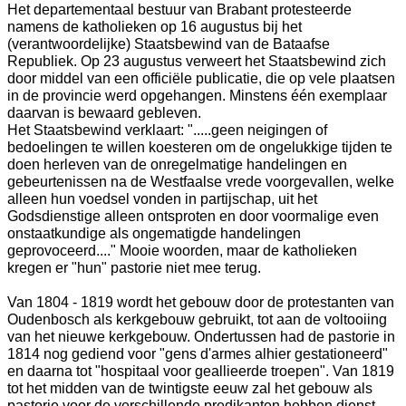
Het departementaal bestuur van Brabant protesteerde
namens de katholieken op 16 augustus bij het
(verantwoordelijke) Staatsbewind van de Bataafse
Republiek. Op 23 augustus verweert het Staatsbewind zich
door middel van een officiële publicatie, die op vele plaatsen
in de provincie werd opgehangen. Minstens één exemplaar
daarvan is bewaard gebleven.
Het Staatsbewind verklaart: ".....geen neigingen of
bedoelingen te willen koesteren om de ongelukkige tijden te
doen herleven van de onregelmatige handelingen en
gebeurtenissen na de Westfaalse vrede voorgevallen, welke
alleen hun voedsel vonden in partijschap, uit het
Godsdienstige alleen ontsproten en door voormalige even
onstaatkundige als ongematigde handelingen
geprovoceerd...." Mooie woorden, maar de katholieken
kregen er "hun" pastorie niet mee terug.
Van 1804 - 1819 wordt het gebouw door de protestanten van
Oudenbosch als kerkgebouw gebruikt, tot aan de voltooiing
van het nieuwe kerkgebouw. Ondertussen had de pastorie in
1814 nog gediend voor "gens d'armes alhier gestationeerd"
en daarna tot "hospitaal voor geallieerde troepen". Van 1819
tot het midden van de twintigste eeuw zal het gebouw als
pastorie voor de verschillende predikanten hebben dienst