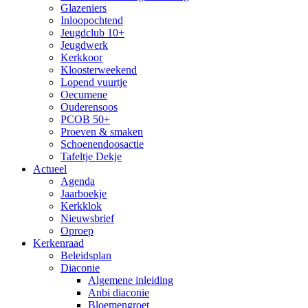
Glazeniers
Inloopochtend
Jeugdclub 10+
Jeugdwerk
Kerkkoor
Kloosterweekend
Lopend vuurtje
Oecumene
Ouderensoos
PCOB 50+
Proeven & smaken
Schoenendoosactie
Tafeltje Dekje
Actueel
Agenda
Jaarboekje
Kerkklok
Nieuwsbrief
Oproep
Kerkenraad
Beleidsplan
Diaconie
Algemene inleiding
Anbi diaconie
Bloemengroet