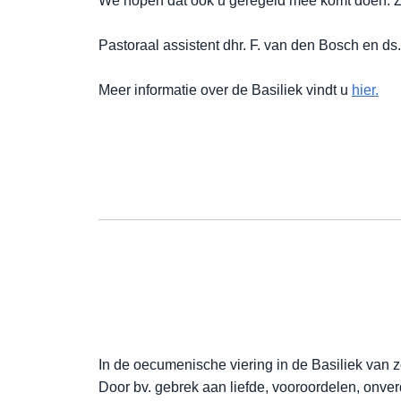
We hopen dat ook u geregeld mee komt doen. Zo 
Pastoraal assistent dhr. F. van den Bosch en ds
Meer informatie over de Basiliek vindt u
hier.
In de oecumenische viering in de Basiliek van
Door bv. gebrek aan liefde, vooroordelen, onv