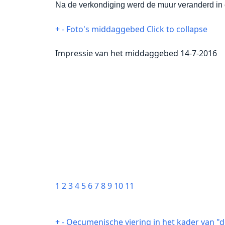
Na de verkondiging werd de muur veranderd in 
+
-
Foto's middaggebed
Click to collapse
Impressie van het middaggebed 14-7-2016
1
2
3
4
5
6
7
8
9
10
11
+
-
Oecumenische viering in het kader van "