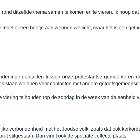
ond ditzelfde thema samen te komen en te vieren. Ik hoop dat u e
e moet er een beetje aan wennen wellicht, maar het is een getu
nderlinge contacten tussen onze protestantse gemeente en de
. Ook staan we open voor contacten met andere geloofsgemeens
ke viering te houden (op de zondag in de week van de eenheid 
ke verbondenheid met het Joodse volk, zoals dat ook kerkordelij
ordt stilgestaan. Dan vindt ook de speciale collecte plaats.