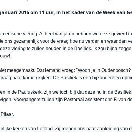
 januari 2016 om 11 uur, in het kader van de Week van G
ecumenische viering. Al heel wat jaren hebben we deze gevierd i
lde ons gezamenlijk voor de vraag hoe nu verder, en waar dan v
deze viering te zullen houden in de Basiliek. Ik zou bijna zegge
bouw!
l niet meegemaakt. Dat iemand vroeg: "Woon je in Oudenbosch? St
graag naar komen kijken. De Basiliek is een bijzondere en opme
 in de Pauluskerk, zijn we toch blij dat deze nu in de Basili
ovigen. Voorgangers zullen zijn Pastoraal assistent dhr. F. van 
 Pilaar.
menlijke kerken van Letland. Zij roepen ons naar aanleiding van