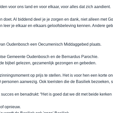
en voor ons land en voor elkaar, voor alles dat zich aandient.
en doet. Al biddend deel je je zorgen en dank, niet alleen met
 leer je elkaar en elkaars geloofsbeleving kennen. Andere geb
iek van Oudenbosch een Oecumenisch Middaggebed plaats.
estantse Gemeente Oudenbosch en de Bernardus Parochie.
 de bijbel gelezen, gezamenlijk gezongen en gebeden.
ningsmoment op prijs te stellen. Het is voor hen een korte on
0 personen aanwezig. Ook toeristen die de Basiliek bezoeken, s
 succes en benadrukt: “Het is goed dat we dit met beide kerke
t of opnieuw.