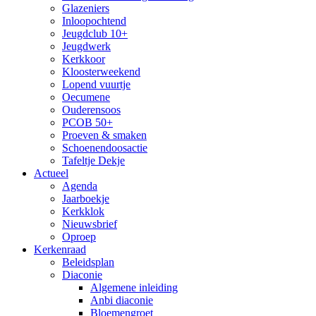
Glazeniers
Inloopochtend
Jeugdclub 10+
Jeugdwerk
Kerkkoor
Kloosterweekend
Lopend vuurtje
Oecumene
Ouderensoos
PCOB 50+
Proeven & smaken
Schoenendoosactie
Tafeltje Dekje
Actueel
Agenda
Jaarboekje
Kerkklok
Nieuwsbrief
Oproep
Kerkenraad
Beleidsplan
Diaconie
Algemene inleiding
Anbi diaconie
Bloemengroet