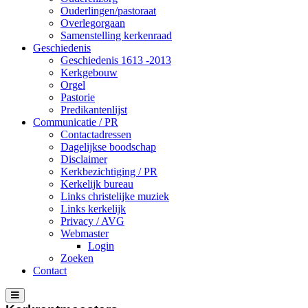
Ouderlingen/pastoraat
Overlegorgaan
Samenstelling kerkenraad
Geschiedenis
Geschiedenis 1613 -2013
Kerkgebouw
Orgel
Pastorie
Predikantenlijst
Communicatie / PR
Contactadressen
Dagelijkse boodschap
Disclaimer
Kerkbezichtiging / PR
Kerkelijk bureau
Links christelijke muziek
Links kerkelijk
Privacy / AVG
Webmaster
Login
Zoeken
Contact