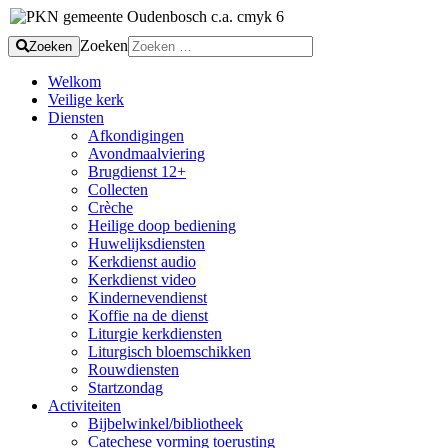
Zoeken
Zoeken
Welkom
Veilige kerk
Diensten
Afkondigingen
Avondmaalviering
Brugdienst 12+
Collecten
Crèche
Heilige doop bediening
Huwelijksdiensten
Kerkdienst audio
Kerkdienst video
Kindernevendienst
Koffie na de dienst
Liturgie kerkdiensten
Liturgisch bloemschikken
Rouwdiensten
Startzondag
Activiteiten
Bijbelwinkel/bibliotheek
Catechese vorming toerusting