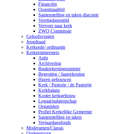
Financiën
Oogstmaaltijd
Samenstelling en taken diaconie
Veertigdagentijd
Vervoer naar kerk
ZWO Commissie
Geloofsvragen
Jeugdraad
Kerkorde/ ordinantie
Kerkrentmeesters
Anbi
Archivering
Bankrekeningnummer
Begroting / Jaarrekening
Huren gebouwen
Kerk / Pastorie / de Pastorije
Kerkbalans
Koster kerkgebouw
Legaat/nalatenschap
Organisten
Profiel Kerkelijke Gemeente
Samenstelling en taken
Verjaardagsfonds
Moderamen/Classis
Ouderenzorg