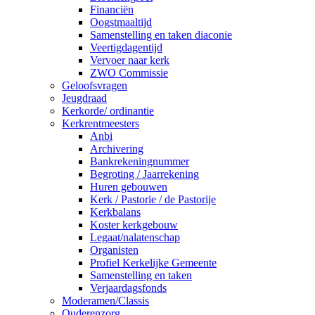
Financiën
Oogstmaaltijd
Samenstelling en taken diaconie
Veertigdagentijd
Vervoer naar kerk
ZWO Commissie
Geloofsvragen
Jeugdraad
Kerkorde/ ordinantie
Kerkrentmeesters
Anbi
Archivering
Bankrekeningnummer
Begroting / Jaarrekening
Huren gebouwen
Kerk / Pastorie / de Pastorije
Kerkbalans
Koster kerkgebouw
Legaat/nalatenschap
Organisten
Profiel Kerkelijke Gemeente
Samenstelling en taken
Verjaardagsfonds
Moderamen/Classis
Ouderenzorg