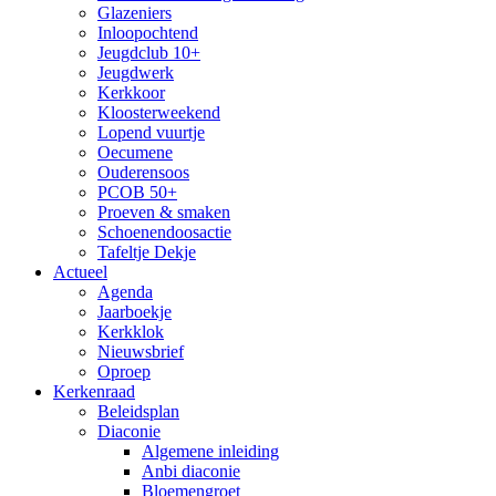
Glazeniers
Inloopochtend
Jeugdclub 10+
Jeugdwerk
Kerkkoor
Kloosterweekend
Lopend vuurtje
Oecumene
Ouderensoos
PCOB 50+
Proeven & smaken
Schoenendoosactie
Tafeltje Dekje
Actueel
Agenda
Jaarboekje
Kerkklok
Nieuwsbrief
Oproep
Kerkenraad
Beleidsplan
Diaconie
Algemene inleiding
Anbi diaconie
Bloemengroet