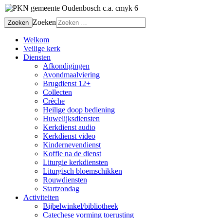
Zoeken
Zoeken
Welkom
Veilige kerk
Diensten
Afkondigingen
Avondmaalviering
Brugdienst 12+
Collecten
Crèche
Heilige doop bediening
Huwelijksdiensten
Kerkdienst audio
Kerkdienst video
Kindernevendienst
Koffie na de dienst
Liturgie kerkdiensten
Liturgisch bloemschikken
Rouwdiensten
Startzondag
Activiteiten
Bijbelwinkel/bibliotheek
Catechese vorming toerusting