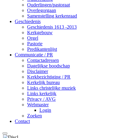
Ouderlingen/pastoraat
Overlegorgaan
Samenstelling kerkenraad
Geschiedenis
Geschiedenis 1613 -2013
Kerkgebouw
Orgel
Pastorie
Predikantenlijst
Communicatie / PR
Contactadressen
Dagelijkse boodschap
Disclaimer
Kerkbezichtiging / PR
Kerkelijk bureau
Links christelijke muziek
Links kerkelijk
Privacy / AVG
Webmaster
Login
Zoeken
Contact