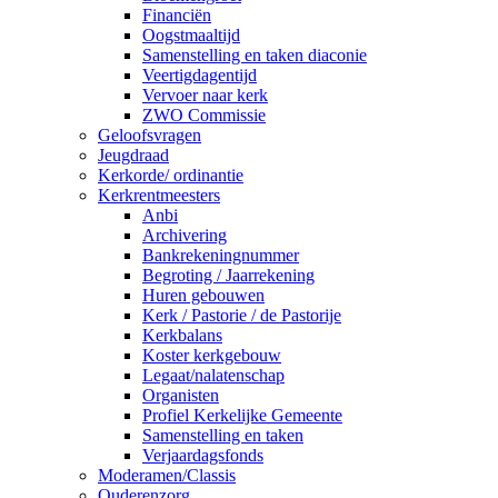
Financiën
Oogstmaaltijd
Samenstelling en taken diaconie
Veertigdagentijd
Vervoer naar kerk
ZWO Commissie
Geloofsvragen
Jeugdraad
Kerkorde/ ordinantie
Kerkrentmeesters
Anbi
Archivering
Bankrekeningnummer
Begroting / Jaarrekening
Huren gebouwen
Kerk / Pastorie / de Pastorije
Kerkbalans
Koster kerkgebouw
Legaat/nalatenschap
Organisten
Profiel Kerkelijke Gemeente
Samenstelling en taken
Verjaardagsfonds
Moderamen/Classis
Ouderenzorg