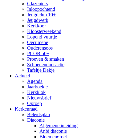
Glazeniers
Inloopochtend
Jeugdclub 10+
Jeugdwerk
Kerkkoor
Kloosterweekend
Lopend vuurtje
Oecumene
Ouderensoos
PCOB 50+
Proeven & smaken
Schoenendoosactie
Tafeltje Dekje
Actueel
Agenda
Jaarboekje
Kerkklok
Nieuwsbrief
Oproep
Kerkenraad
Beleidsplan
Diaconie
Algemene inleiding
Anbi diaconie
Bloemengroet