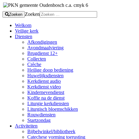
Zoeken
Zoeken
Welkom
Veilige kerk
Diensten
Afkondigingen
Avondmaalviering
Brugdienst 12+
Collecten
Crèche
Heilige doop bediening
Huwelijksdiensten
Kerkdienst audio
Kerkdienst video
Kindernevendienst
Koffie na de dienst
Liturgie kerkdiensten
Liturgisch bloemschikken
Rouwdiensten
Startzondag
Activiteiten
Bijbelwinkel/bibliotheek
Catechese vorming toerusting