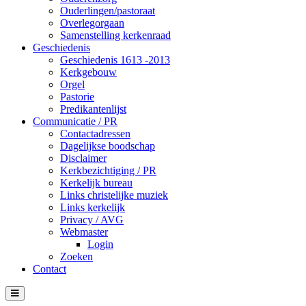
Ouderlingen/pastoraat
Overlegorgaan
Samenstelling kerkenraad
Geschiedenis
Geschiedenis 1613 -2013
Kerkgebouw
Orgel
Pastorie
Predikantenlijst
Communicatie / PR
Contactadressen
Dagelijkse boodschap
Disclaimer
Kerkbezichtiging / PR
Kerkelijk bureau
Links christelijke muziek
Links kerkelijk
Privacy / AVG
Webmaster
Login
Zoeken
Contact