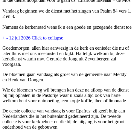
In die dienst hoopt dan voor te gaan ds. Charlotte Inkelaar – de Mos.
Vandaag beginnen we de dienst met het zingen van Psalm 84 vers 1,
2 en 3.
Namens de kerkenraad wens ik u een goede en gezegende dienst toe
+
-
12 jul 2026
Click to collapse
Goedemorgen, allen hier aanwezig in de kerk en eenieder die nu of
later thuis met ons meeluistert en kijkt. Hartelijk welkom bij deze
kerkdienst waarin mw. Gerarde de Jong uit Zevenbergen zal
voorgaan.
De bloemen gaan vandaag als groet van de gemeente naar Meddy
en Henk van Dongen.
Wie de bloemen weg wil brengen kan deze na afloop van de dienst
bij mij ophalen in de Pastorije waar u zoals altijd ook van harte
welkom bent voor ontmoeting, een kopje koffie, thee of limonade.
De eerste collecte van vandaag is voor Epafras: zij geeft hulp aan
Nederlanders die in het buitenland gedetineerd zijn. De tweede
collecte is voor kerkbeheer en die bij de uitgang is voor het groot
onderhoud van de gebouwen.