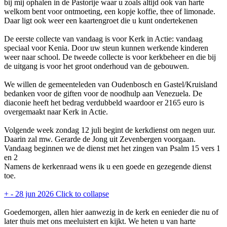
bij mij ophalen in de Pastorije waar u zoals altijd ook van harte
welkom bent voor ontmoeting, een kopje koffie, thee of limonade.
Daar ligt ook weer een kaartengroet die u kunt ondertekenen
De eerste collecte van vandaag is voor Kerk in Actie: vandaag
speciaal voor Kenia. Door uw steun kunnen werkende kinderen
weer naar school. De tweede collecte is voor kerkbeheer en die bij
de uitgang is voor het groot onderhoud van de gebouwen.
We willen de gemeenteleden van Oudenbosch en Gastel/Kruisland
bedanken voor de giften voor de noodhulp aan Venezuela. De
diaconie heeft het bedrag verdubbeld waardoor er 2165 euro is
overgemaakt naar Kerk in Actie.
Volgende week zondag 12 juli begint de kerkdienst om negen uur.
Daarin zal mw. Gerarde de Jong uit Zevenbergen voorgaan.
Vandaag beginnen we de dienst met het zingen van Psalm 15 vers 1
en 2
Namens de kerkenraad wens ik u een goede en gezegende dienst
toe.
+
-
28 jun 2026
Click to collapse
Goedemorgen, allen hier aanwezig in de kerk en eenieder die nu of
later thuis met ons meeluistert en kijkt. We heten u van harte