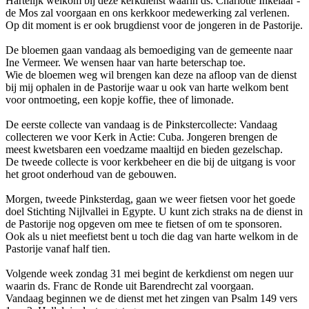
Hartelijk welkom bij deze kerkdienst waarin ds. Charlotte Inkelaar -
de Mos zal voorgaan en ons kerkkoor medewerking zal verlenen.
Op dit moment is er ook brugdienst voor de jongeren in de Pastorije.
De bloemen gaan vandaag als bemoediging van de gemeente naar
Ine Vermeer. We wensen haar van harte beterschap toe.
Wie de bloemen weg wil brengen kan deze na afloop van de dienst
bij mij ophalen in de Pastorije waar u ook van harte welkom bent
voor ontmoeting, een kopje koffie, thee of limonade.
De eerste collecte van vandaag is de Pinkstercollecte: Vandaag
collecteren we voor Kerk in Actie: Cuba. Jongeren brengen de
meest kwetsbaren een voedzame maaltijd en bieden gezelschap.
De tweede collecte is voor kerkbeheer en die bij de uitgang is voor
het groot onderhoud van de gebouwen.
Morgen, tweede Pinksterdag, gaan we weer fietsen voor het goede
doel Stichting Nijlvallei in Egypte. U kunt zich straks na de dienst in
de Pastorije nog opgeven om mee te fietsen of om te sponsoren.
Ook als u niet meefietst bent u toch die dag van harte welkom in de
Pastorije vanaf half tien.
Volgende week zondag 31 mei begint de kerkdienst om negen uur
waarin ds. Franc de Ronde uit Barendrecht zal voorgaan.
Vandaag beginnen we de dienst met het zingen van Psalm 149 vers