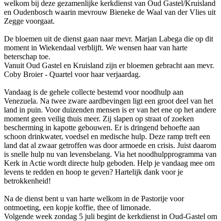
welkom bij deze gezamenlijke kerkdienst van Oud Gastel/Kruisland
en Oudenbosch waarin mevrouw Bieneke de Waal van der Vlies uit
Zegge voorgaat.
De bloemen uit de dienst gaan naar mevr. Marjan Labega die op dit
moment in Wiekendaal verblijft. We wensen haar van harte
beterschap toe.
Vanuit Oud Gastel en Kruisland zijn er bloemen gebracht aan mevr.
Coby Broier - Quartel voor haar verjaardag.
Vandaag is de gehele collecte bestemd voor noodhulp aan
Venezuela. Na twee zware aardbevingen ligt een groot deel van het
land in puin. Voor duizenden mensen is er van het ene op het andere
moment geen veilig thuis meer. Zij slapen op straat of zoeken
bescherming in kapotte gebouwen. Er is dringend behoefte aan
schoon drinkwater, voedsel en medische hulp. Deze ramp treft een
land dat al zwaar getroffen was door armoede en crisis. Juist daarom
is snelle hulp nu van levensbelang. Via het noodhulpprogramma van
Kerk in Actie wordt directe hulp geboden. Help je vandaag mee om
levens te redden en hoop te geven? Hartelijk dank voor je
betrokkenheid!
Na de dienst bent u van harte welkom in de Pastorije voor
ontmoeting, een kopje koffie, thee of limonade.
Volgende week zondag 5 juli begint de kerkdienst in Oud-Gastel om