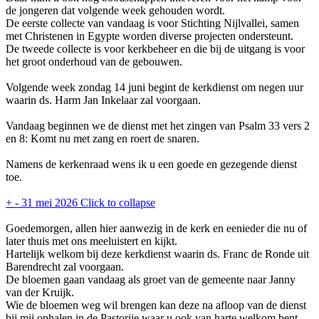
de jongeren dat volgende week gehouden wordt.
De eerste collecte van vandaag is voor Stichting Nijlvallei, samen
met Christenen in Egypte worden diverse projecten ondersteunt.
De tweede collecte is voor kerkbeheer en die bij de uitgang is voor
het groot onderhoud van de gebouwen.
Volgende week zondag 14 juni begint de kerkdienst om negen uur
waarin ds. Harm Jan Inkelaar zal voorgaan.
Vandaag beginnen we de dienst met het zingen van Psalm 33 vers 2
en 8: Komt nu met zang en roert de snaren.
Namens de kerkenraad wens ik u een goede en gezegende dienst
toe.
+
-
31 mei 2026
Click to collapse
Goedemorgen, allen hier aanwezig in de kerk en eenieder die nu of
later thuis met ons meeluistert en kijkt.
Hartelijk welkom bij deze kerkdienst waarin ds. Franc de Ronde uit
Barendrecht zal voorgaan.
De bloemen gaan vandaag als groet van de gemeente naar Janny
van der Kruijk.
Wie de bloemen weg wil brengen kan deze na afloop van de dienst
bij mij ophalen in de Pastorije waar u ook van harte welkom bent