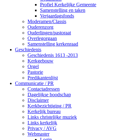
Profiel Kerkelijke Gemeente
Samenstelling en taken
Verjaardagsfonds
Moderamen/Classis
Ouderenzorg
Ouderlingen/pastoraat
Overlegorgaan
Samenstelling kerkenraad
Geschiedenis
Geschiedenis 1613 -2013
Kerkgebouw
Orgel
Pastorie
Predikantenlijst
Communicatie / PR
Contactadressen
Dagelijkse boodschap
Disclaimer
Kerkbezichtiging / PR
Kerkelijk bureau
Links christelijke muziek
Links kerkelijk
Privacy / AVG
Webmaster
Login