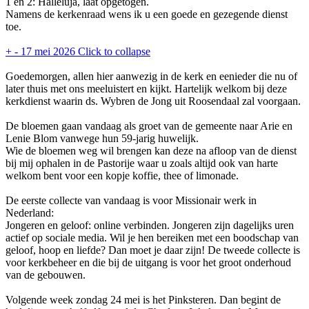
1 en 2: Halleluja, laat opgetogen.
Namens de kerkenraad wens ik u een goede en gezegende dienst
toe.
+
-
17 mei 2026
Click to collapse
Goedemorgen, allen hier aanwezig in de kerk en eenieder die nu of
later thuis met ons meeluistert en kijkt. Hartelijk welkom bij deze
kerkdienst waarin ds. Wybren de Jong uit Roosendaal zal voorgaan.
De bloemen gaan vandaag als groet van de gemeente naar Arie en
Lenie Blom vanwege hun 59-jarig huwelijk.
Wie de bloemen weg wil brengen kan deze na afloop van de dienst
bij mij ophalen in de Pastorije waar u zoals altijd ook van harte
welkom bent voor een kopje koffie, thee of limonade.
De eerste collecte van vandaag is voor Missionair werk in
Nederland:
Jongeren en geloof: online verbinden. Jongeren zijn dagelijks uren
actief op sociale media. Wil je hen bereiken met een boodschap van
geloof, hoop en liefde? Dan moet je daar zijn! De tweede collecte is
voor kerkbeheer en die bij de uitgang is voor het groot onderhoud
van de gebouwen.
Volgende week zondag 24 mei is het Pinksteren. Dan begint de