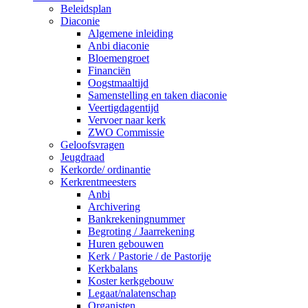
Beleidsplan
Diaconie
Algemene inleiding
Anbi diaconie
Bloemengroet
Financiën
Oogstmaaltijd
Samenstelling en taken diaconie
Veertigdagentijd
Vervoer naar kerk
ZWO Commissie
Geloofsvragen
Jeugdraad
Kerkorde/ ordinantie
Kerkrentmeesters
Anbi
Archivering
Bankrekeningnummer
Begroting / Jaarrekening
Huren gebouwen
Kerk / Pastorie / de Pastorije
Kerkbalans
Koster kerkgebouw
Legaat/nalatenschap
Organisten