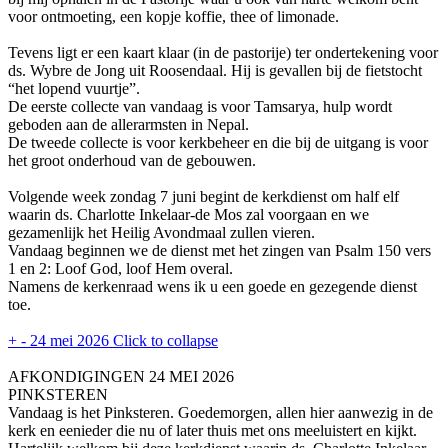
voor ontmoeting, een kopje koffie, thee of limonade.
Tevens ligt er een kaart klaar (in de pastorije) ter ondertekening voor
ds. Wybre de Jong uit Roosendaal. Hij is gevallen bij de fietstocht
“het lopend vuurtje”.
De eerste collecte van vandaag is voor Tamsarya, hulp wordt
geboden aan de allerarmsten in Nepal.
De tweede collecte is voor kerkbeheer en die bij de uitgang is voor
het groot onderhoud van de gebouwen.
Volgende week zondag 7 juni begint de kerkdienst om half elf
waarin ds. Charlotte Inkelaar-de Mos zal voorgaan en we
gezamenlijk het Heilig Avondmaal zullen vieren.
Vandaag beginnen we de dienst met het zingen van Psalm 150 vers
1 en 2: Loof God, loof Hem overal.
Namens de kerkenraad wens ik u een goede en gezegende dienst
toe.
+
-
24 mei 2026
Click to collapse
AFKONDIGINGEN 24 MEI 2026
PINKSTEREN
Vandaag is het Pinksteren. Goedemorgen, allen hier aanwezig in de
kerk en eenieder die nu of later thuis met ons meeluistert en kijkt.