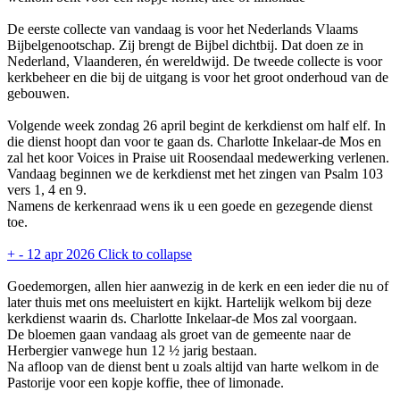
De eerste collecte van vandaag is voor het Nederlands Vlaams
Bijbelgenootschap. Zij brengt de Bijbel dichtbij. Dat doen ze in
Nederland, Vlaanderen, én wereldwijd. De tweede collecte is voor
kerkbeheer en die bij de uitgang is voor het groot onderhoud van de
gebouwen.
Volgende week zondag 26 april begint de kerkdienst om half elf. In
die dienst hoopt dan voor te gaan ds. Charlotte Inkelaar-de Mos en
zal het koor Voices in Praise uit Roosendaal medewerking verlenen.
Vandaag beginnen we de kerkdienst met het zingen van Psalm 103
vers 1, 4 en 9.
Namens de kerkenraad wens ik u een goede en gezegende dienst
toe.
+
-
12 apr 2026
Click to collapse
Goedemorgen, allen hier aanwezig in de kerk en een ieder die nu of
later thuis met ons meeluistert en kijkt. Hartelijk welkom bij deze
kerkdienst waarin ds. Charlotte Inkelaar-de Mos zal voorgaan.
De bloemen gaan vandaag als groet van de gemeente naar de
Herbergier vanwege hun 12 ½ jarig bestaan.
Na afloop van de dienst bent u zoals altijd van harte welkom in de
Pastorije voor een kopje koffie, thee of limonade.