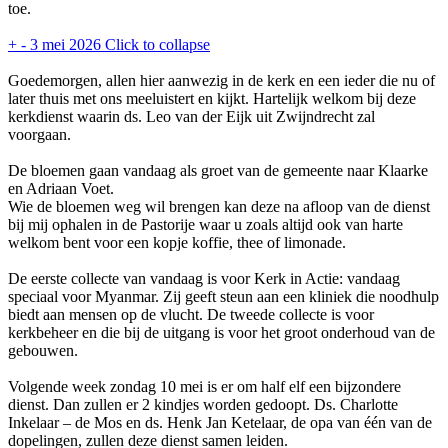
toe.
+
-
3 mei 2026
Click to collapse
Goedemorgen, allen hier aanwezig in de kerk en een ieder die nu of
later thuis met ons meeluistert en kijkt. Hartelijk welkom bij deze
kerkdienst waarin ds. Leo van der Eijk uit Zwijndrecht zal
voorgaan.
De bloemen gaan vandaag als groet van de gemeente naar Klaarke
en Adriaan Voet.
Wie de bloemen weg wil brengen kan deze na afloop van de dienst
bij mij ophalen in de Pastorije waar u zoals altijd ook van harte
welkom bent voor een kopje koffie, thee of limonade.
De eerste collecte van vandaag is voor Kerk in Actie: vandaag
speciaal voor Myanmar. Zij geeft steun aan een kliniek die noodhulp
biedt aan mensen op de vlucht. De tweede collecte is voor
kerkbeheer en die bij de uitgang is voor het groot onderhoud van de
gebouwen.
Volgende week zondag 10 mei is er om half elf een bijzondere
dienst. Dan zullen er 2 kindjes worden gedoopt. Ds. Charlotte
Inkelaar – de Mos en ds. Henk Jan Ketelaar, de opa van één van de
dopelingen, zullen deze dienst samen leiden.