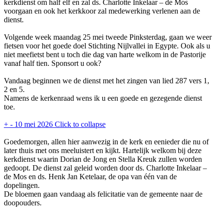
kerkdienst om half elf en zal ds. Charlotte Inkelaar – de Mos
voorgaan en ook het kerkkoor zal medewerking verlenen aan de
dienst.
Volgende week maandag 25 mei tweede Pinksterdag, gaan we weer
fietsen voor het goede doel Stichting Nijlvallei in Egypte. Ook als u
niet meefietst bent u toch die dag van harte welkom in de Pastorije
vanaf half tien. Sponsort u ook?
Vandaag beginnen we de dienst met het zingen van lied 287 vers 1,
2 en 5.
Namens de kerkenraad wens ik u een goede en gezegende dienst
toe.
+
-
10 mei 2026
Click to collapse
Goedemorgen, allen hier aanwezig in de kerk en eenieder die nu of
later thuis met ons meeluistert en kijkt. Hartelijk welkom bij deze
kerkdienst waarin Dorian de Jong en Stella Kreuk zullen worden
gedoopt. De dienst zal geleid worden door ds. Charlotte Inkelaar –
de Mos en ds. Henk Jan Ketelaar, de opa van één van de
dopelingen.
De bloemen gaan vandaag als felicitatie van de gemeente naar de
doopouders.