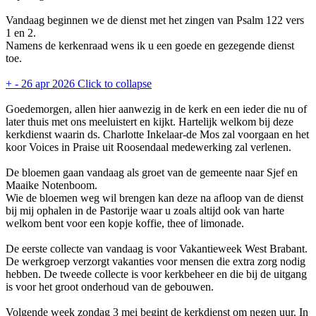
Vandaag beginnen we de dienst met het zingen van Psalm 122 vers
1 en 2.
Namens de kerkenraad wens ik u een goede en gezegende dienst
toe.
+
-
26 apr 2026
Click to collapse
Goedemorgen, allen hier aanwezig in de kerk en een ieder die nu of
later thuis met ons meeluistert en kijkt. Hartelijk welkom bij deze
kerkdienst waarin ds. Charlotte Inkelaar-de Mos zal voorgaan en het
koor Voices in Praise uit Roosendaal medewerking zal verlenen.
De bloemen gaan vandaag als groet van de gemeente naar Sjef en
Maaike Notenboom.
Wie de bloemen weg wil brengen kan deze na afloop van de dienst
bij mij ophalen in de Pastorije waar u zoals altijd ook van harte
welkom bent voor een kopje koffie, thee of limonade.
De eerste collecte van vandaag is voor Vakantieweek West Brabant.
De werkgroep verzorgt vakanties voor mensen die extra zorg nodig
hebben. De tweede collecte is voor kerkbeheer en die bij de uitgang
is voor het groot onderhoud van de gebouwen.
Volgende week zondag 3 mei begint de kerkdienst om negen uur. In