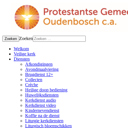
Zoeken
Zoeken
Welkom
Veilige kerk
Diensten
Afkondigingen
Avondmaalviering
Brugdienst 12+
Collecten
Crèche
Heilige doop bediening
Huwelijksdiensten
Kerkdienst audio
Kerkdienst video
Kindernevendienst
Koffie na de dienst
Liturgie kerkdiensten
Liturgisch bloemschikken