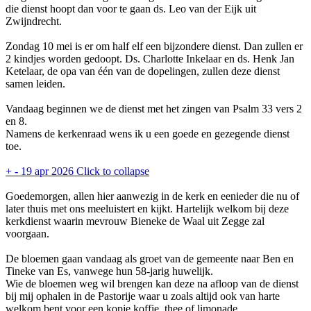
die dienst hoopt dan voor te gaan ds. Leo van der Eijk uit
Zwijndrecht.
Zondag 10 mei is er om half elf een bijzondere dienst. Dan zullen er
2 kindjes worden gedoopt. Ds. Charlotte Inkelaar en ds. Henk Jan
Ketelaar, de opa van één van de dopelingen, zullen deze dienst
samen leiden.
Vandaag beginnen we de dienst met het zingen van Psalm 33 vers 2
en 8.
Namens de kerkenraad wens ik u een goede en gezegende dienst
toe.
+
-
19 apr 2026
Click to collapse
Goedemorgen, allen hier aanwezig in de kerk en eenieder die nu of
later thuis met ons meeluistert en kijkt. Hartelijk welkom bij deze
kerkdienst waarin mevrouw Bieneke de Waal uit Zegge zal
voorgaan.
De bloemen gaan vandaag als groet van de gemeente naar Ben en
Tineke van Es, vanwege hun 58-jarig huwelijk.
Wie de bloemen weg wil brengen kan deze na afloop van de dienst
bij mij ophalen in de Pastorije waar u zoals altijd ook van harte
welkom bent voor een kopje koffie, thee of limonade