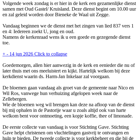
Volgende week zondag is er hier in de kerk een gezamenlijke dienst
samen met Oud Gastel/ Kruisland. Deze dienst begint om 10.00 uur
en zal geleid worden door Bieneke de Waal uit Zegge.
Vandaag beginnen we de dienst met het zingen van lied 837 vers 1
en 4: Iedereen zoekt U, jong en oud.
Namens de kerkenraad wens ik u een goede en gezegende dienst
toe.
+
-
14 jun 2026
Click to collapse
Goedemorgen, allen hier aanwezig in de kerk en eenieder die nu of
later thuis met ons meeluistert en kijkt. Hartelijk welkom bij deze
kerkdienst waarin ds. Harm-Jan Inkelaar zal voorgaan.
De bloemen gaan vandaag als groet van de gemeente naar Nico en
Wil Ros, vanwege hun verhuizing afgelopen week naar de
Zellebergen.
Wie de bloemen weg wil brengen kan deze na afloop van de dienst
bij mij ophalen in de Pastorije waar u zoals altijd ook van harte
welkom bent voor ontmoeting, een kopje koffie, thee of limonade.
De eerste collecte van vandaag is voor Stichting Gave. Stichting
Gave helpt christenen om vluchtelingen gastvrij te ontvangen en
hulp te bieden. De tweede collecte is voor kerkbeheer en die bij de