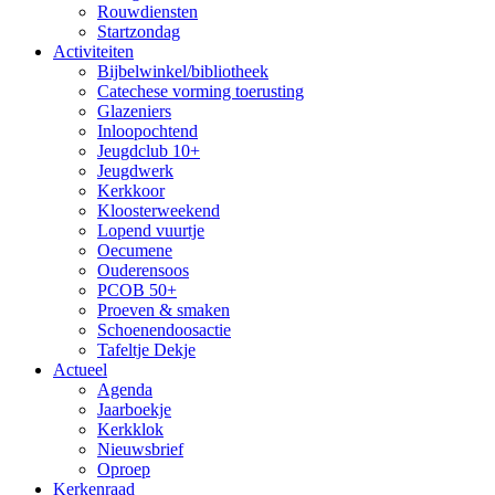
Rouwdiensten
Startzondag
Activiteiten
Bijbelwinkel/bibliotheek
Catechese vorming toerusting
Glazeniers
Inloopochtend
Jeugdclub 10+
Jeugdwerk
Kerkkoor
Kloosterweekend
Lopend vuurtje
Oecumene
Ouderensoos
PCOB 50+
Proeven & smaken
Schoenendoosactie
Tafeltje Dekje
Actueel
Agenda
Jaarboekje
Kerkklok
Nieuwsbrief
Oproep
Kerkenraad