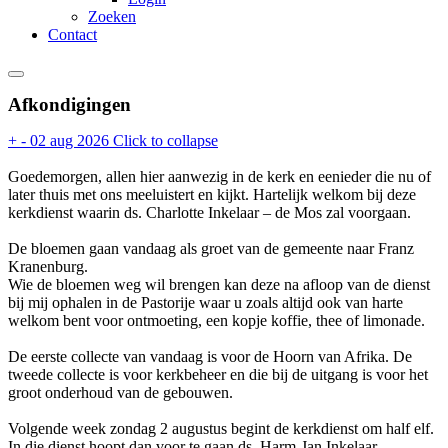
Zoeken
Contact
Afkondigingen
+
-
02 aug 2026
Click to collapse
Goedemorgen, allen hier aanwezig in de kerk en eenieder die nu of
later thuis met ons meeluistert en kijkt. Hartelijk welkom bij deze
kerkdienst waarin ds. Charlotte Inkelaar – de Mos zal voorgaan.
De bloemen gaan vandaag als groet van de gemeente naar Franz
Kranenburg.
Wie de bloemen weg wil brengen kan deze na afloop van de dienst
bij mij ophalen in de Pastorije waar u zoals altijd ook van harte
welkom bent voor ontmoeting, een kopje koffie, thee of limonade.
De eerste collecte van vandaag is voor de Hoorn van Afrika. De
tweede collecte is voor kerkbeheer en die bij de uitgang is voor het
groot onderhoud van de gebouwen.
Volgende week zondag 2 augustus begint de kerkdienst om half elf.
In die dienst hoopt dan voor te gaan ds. Harm-Jan Inkelaar.