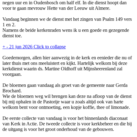
negen uur en in Oudenbosch om half elf. In die dienst hoopt dan
voor te gaan mevrouw Hette van der Leeuw uit Almere.
Vandaag beginnen we de dienst met het zingen van Psalm 149 vers
1 en 2.
Namens de beide kerkenraden wens ik u een goede en gezegende
dienst toe.
+
-
21 jun 2026
Click to collapse
Goedemorgen, allen hier aanwezig in de kerk en eenieder die nu of
later thuis met ons meeluistert en kijkt. Hartelijk welkom bij deze
kerkdienst waarin ds. Martine Oldhoff uit Mijnsheerenland zal
voorgaan.
De bloemen gaan vandaag als groet van de gemeente naar Gerda
Brochard.
Wie de bloemen weg wil brengen kan deze na afloop van de dienst
bij mij ophalen in de Pastorije waar u zoals altijd ook van harte
welkom bent voor ontmoeting, een kopje koffie, thee of limonade.
De eerste collecte van vandaag is voor het binnenlands diaconaat
van Kerk in Actie. De tweede collecte is voor kerkbeheer en die bij
de uitgang is voor het groot onderhoud van de gebouwen.