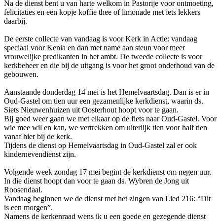
Na de dienst bent u van harte welkom in Pastorije voor ontmoeting,
felicitaties en een kopje koffie thee of limonade met iets lekkers
daarbij.
De eerste collecte van vandaag is voor Kerk in Actie: vandaag
speciaal voor Kenia en dan met name aan steun voor meer
vrouwelijke predikanten in het ambt. De tweede collecte is voor
kerkbeheer en die bij de uitgang is voor het groot onderhoud van de
gebouwen.
Aanstaande donderdag 14 mei is het Hemelvaartsdag. Dan is er in
Oud-Gastel om tien uur een gezamenlijke kerkdienst, waarin ds.
Siets Nieuwenhuizen uit Oosterhout hoopt voor te gaan.
Bij goed weer gaan we met elkaar op de fiets naar Oud-Gastel. Voor
wie mee wil en kan, we vertrekken om uiterlijk tien voor half tien
vanaf hier bij de kerk.
Tijdens de dienst op Hemelvaartsdag in Oud-Gastel zal er ook
kindernevendienst zijn.
Volgende week zondag 17 mei begint de kerkdienst om negen uur.
In die dienst hoopt dan voor te gaan ds. Wybren de Jong uit
Roosendaal.
Vandaag beginnen we de dienst met het zingen van Lied 216: “Dit
is een morgen”.
Namens de kerkenraad wens ik u een goede en gezegende dienst