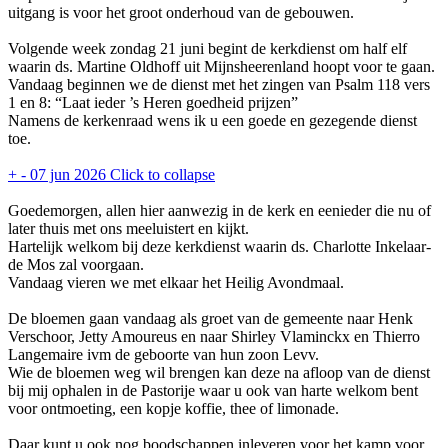
uitgang is voor het groot onderhoud van de gebouwen.
Volgende week zondag 21 juni begint de kerkdienst om half elf
waarin ds. Martine Oldhoff uit Mijnsheerenland hoopt voor te gaan.
Vandaag beginnen we de dienst met het zingen van Psalm 118 vers
1 en 8: “Laat ieder ’s Heren goedheid prijzen”
Namens de kerkenraad wens ik u een goede en gezegende dienst
toe.
+
-
07 jun 2026
Click to collapse
Goedemorgen, allen hier aanwezig in de kerk en eenieder die nu of
later thuis met ons meeluistert en kijkt.
Hartelijk welkom bij deze kerkdienst waarin ds. Charlotte Inkelaar-
de Mos zal voorgaan.
Vandaag vieren we met elkaar het Heilig Avondmaal.
De bloemen gaan vandaag als groet van de gemeente naar Henk
Verschoor, Jetty Amoureus en naar Shirley Vlaminckx en Thierro
Langemaire ivm de geboorte van hun zoon Levv.
Wie de bloemen weg wil brengen kan deze na afloop van de dienst
bij mij ophalen in de Pastorije waar u ook van harte welkom bent
voor ontmoeting, een kopje koffie, thee of limonade.
Daar kunt u ook nog boodschappen inleveren voor het kamp voor